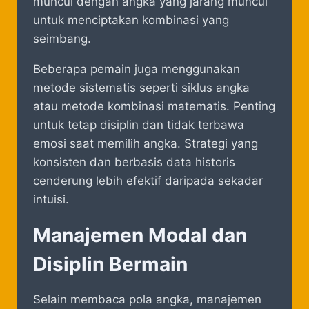
muncul dengan angka yang jarang muncul
untuk menciptakan kombinasi yang
seimbang.
Beberapa pemain juga menggunakan
metode sistematis seperti siklus angka
atau metode kombinasi matematis. Penting
untuk tetap disiplin dan tidak terbawa
emosi saat memilih angka. Strategi yang
konsisten dan berbasis data historis
cenderung lebih efektif daripada sekadar
intuisi.
Manajemen Modal dan
Disiplin Bermain
Selain membaca pola angka, manajemen