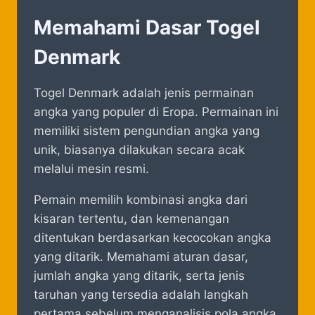
Memahami Dasar Togel
Denmark
Togel Denmark adalah jenis permainan
angka yang populer di Eropa. Permainan ini
memiliki sistem pengundian angka yang
unik, biasanya dilakukan secara acak
melalui mesin resmi.
Pemain memilih kombinasi angka dari
kisaran tertentu, dan kemenangan
ditentukan berdasarkan kecocokan angka
yang ditarik. Memahami aturan dasar,
jumlah angka yang ditarik, serta jenis
taruhan yang tersedia adalah langkah
pertama sebelum menganalisis pola angka.