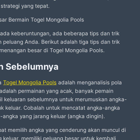
trategi yang tepat.
ada keberuntungan, ada beberapa tips dan trik
peluang Anda. Berikut adalah tiga tips dan trik
menangan besar di Togel Mongolia Pools.
an Sebelumnya
ba
Togel Mongolia Pools
adalah menganalisis pola
 adalah permainan yang acak, banyak pemain
l keluaran sebelumnya untuk merumuskan angka-
tuk keluar. Cobalah untuk mencatat angka-angka
angka yang jarang keluar (angka dingin).
pat memilih angka yang cenderung akan muncul di
 keluar, memiliki peluang besar untuk kembali