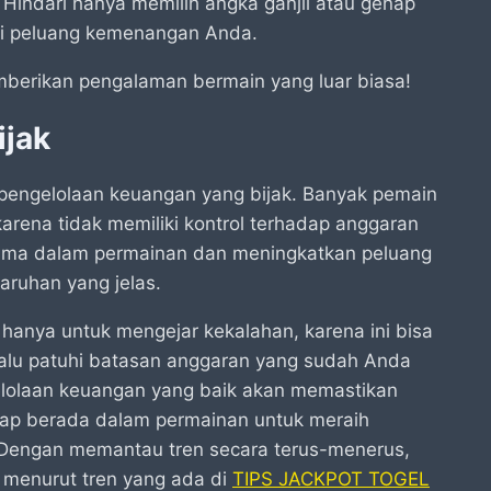
 Hindari hanya memilih angka ganjil atau genap
gi peluang kemenangan Anda.
erikan pengalaman bermain yang luar biasa!
ijak
ah pengelolaan keuangan yang bijak. Banyak pemain
arena tidak memiliki kontrol terhadap anggaran
 lama dalam permainan dan meningkatkan peluang
ruhan yang jelas.
hanya untuk mengejar kekalahan, karena ini bisa
lalu patuhi batasan anggaran yang sudah Anda
elolaan keuangan yang baik akan memastikan
tap berada dalam permainan untuk meraih
 Dengan memantau tren secara terus-menerus,
 menurut tren yang ada di
TIPS JACKPOT TOGEL