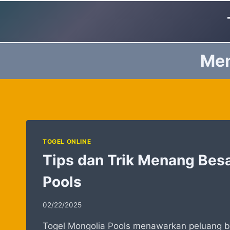
Skip
to
content
Men
TOGEL ONLINE
Tips dan Trik Menang Bes
Pools
02/22/2025
Togel Mongolia Pools menawarkan peluang b