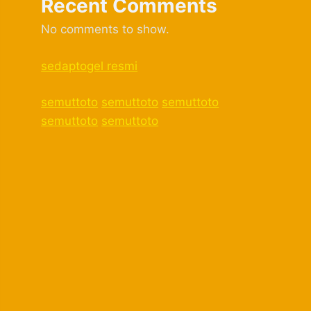
Recent Comments
No comments to show.
sedaptogel resmi
semuttoto
semuttoto
semuttoto
semuttoto
semuttoto