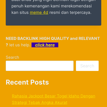
penuh kemenangan kami merekomendasi
kan situs
meme 4d
resmi dan terpercaya.
NEED BACKLINK HIGH QUALITY and RELEVANT
?
let us help.
click here
Search
Search
Recent Posts
Rahasia Jackpot Besar Togel Idaho Dengan
Strategi Tebak Angka Akurat