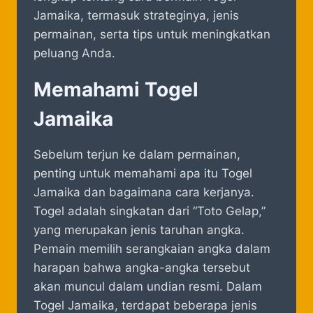
Jamaika, termasuk strateginya, jenis
permainan, serta tips untuk meningkatkan
peluang Anda.
Memahami Togel
Jamaika
Sebelum terjun ke dalam permainan,
penting untuk memahami apa itu Togel
Jamaika dan bagaimana cara kerjanya.
Togel adalah singkatan dari “Toto Gelap,”
yang merupakan jenis taruhan angka.
Pemain memilih serangkaian angka dalam
harapan bahwa angka-angka tersebut
akan muncul dalam undian resmi. Dalam
Togel Jamaika, terdapat beberapa jenis