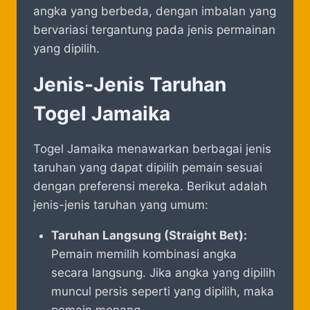
angka yang berbeda, dengan imbalan yang
bervariasi tergantung pada jenis permainan
yang dipilih.
Jenis-Jenis Taruhan
Togel Jamaika
Togel Jamaika menawarkan berbagai jenis
taruhan yang dapat dipilih pemain sesuai
dengan preferensi mereka. Berikut adalah
jenis-jenis taruhan yang umum:
Taruhan Langsung (Straight Bet):
Pemain memilih kombinasi angka
secara langsung. Jika angka yang dipilih
muncul persis seperti yang dipilih, maka
pemain menang.