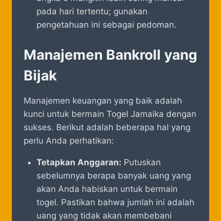
pada hari tertentu; gunakan
pengetahuan ini sebagai pedoman.
Manajemen Bankroll yang
Bijak
Manajemen keuangan yang baik adalah
kunci untuk bermain Togel Jamaika dengan
sukses. Berikut adalah beberapa hal yang
perlu Anda perhatikan:
Tetapkan Anggaran:
Putuskan
sebelumnya berapa banyak uang yang
akan Anda habiskan untuk bermain
togel. Pastikan bahwa jumlah ini adalah
uang yang tidak akan membebani