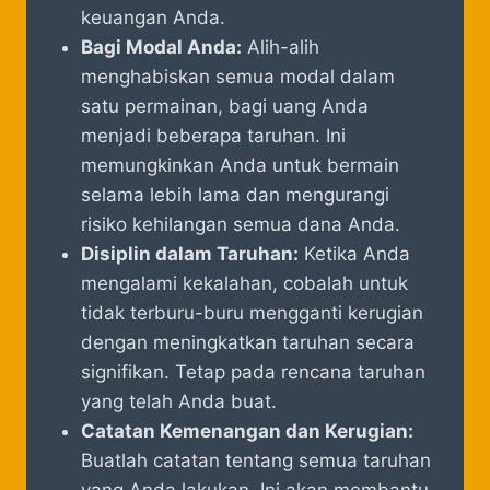
keuangan Anda.
Bagi Modal Anda:
Alih-alih
menghabiskan semua modal dalam
satu permainan, bagi uang Anda
menjadi beberapa taruhan. Ini
memungkinkan Anda untuk bermain
selama lebih lama dan mengurangi
risiko kehilangan semua dana Anda.
Disiplin dalam Taruhan:
Ketika Anda
mengalami kekalahan, cobalah untuk
tidak terburu-buru mengganti kerugian
dengan meningkatkan taruhan secara
signifikan. Tetap pada rencana taruhan
yang telah Anda buat.
Catatan Kemenangan dan Kerugian:
Buatlah catatan tentang semua taruhan
yang Anda lakukan. Ini akan membantu