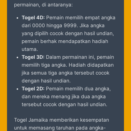
permainan, di antaranya:
Togel 4D:
Pemain memilih empat angka
dari 0000 hingga 9999. Jika angka
yang dipilih cocok dengan hasil undian,
pemain berhak mendapatkan hadiah
utama.
Togel 3D:
Dalam permainan ini, pemain
memilih tiga angka. Hadiah didapatkan
jika semua tiga angka tersebut cocok
dengan hasil undian.
Togel 2D:
Pemain memilih dua angka,
dan mereka menang jika dua angka
tersebut cocok dengan hasil undian.
Togel Jamaika memberikan kesempatan
untuk memasang taruhan pada angka-