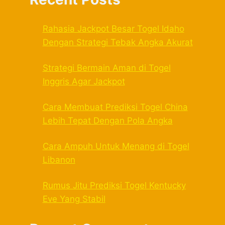
Rahasia Jackpot Besar Togel Idaho
Dengan Strategi Tebak Angka Akurat
Strategi Bermain Aman di Togel
Inggris Agar Jackpot
Cara Membuat Prediksi Togel China
Lebih Tepat Dengan Pola Angka
Cara Ampuh Untuk Menang di Togel
Libanon
Rumus Jitu Prediksi Togel Kentucky
Eve Yang Stabil