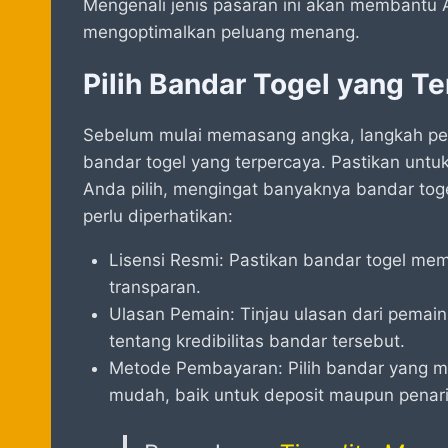
Mengenali jenis pasaran ini akan membantu 
mengoptimalkan peluang menang.
Pilih Bandar Togel yang T
Sebelum mulai memasang angka, langkah per
bandar togel yang terpercaya. Pastikan untu
Anda pilih, mengingat banyaknya bandar togel
perlu diperhatikan:
Lisensi Resmi: Pastikan bandar togel memi
transparan.
Ulasan Pemain: Tinjau ulasan dari pemai
tentang kredibilitas bandar tersebut.
Metode Pembayaran: Pilih bandar yang
mudah, baik untuk deposit maupun penari