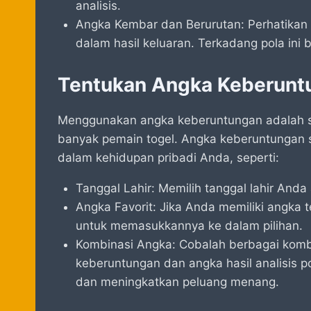
analisis.
Angka Kembar dan Berurutan: Perhatikan
dalam hasil keluaran. Terkadang pola ini 
Tentukan Angka Keberunt
Menggunakan angka keberuntungan adalah sa
banyak pemain togel. Angka keberuntungan s
dalam kehidupan pribadi Anda, seperti:
Tanggal Lahir: Memilih tanggal lahir And
Angka Favorit: Jika Anda memiliki angka 
untuk memasukkannya ke dalam pilihan.
Kombinasi Angka: Cobalah berbagai kom
keberuntungan dan angka hasil analisis p
dan meningkatkan peluang menang.