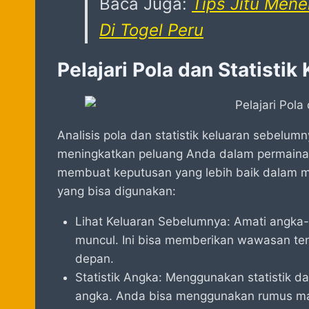
Baca Juga:
Tips Jitu Men
Di Togel Peru
Pelajari Pola dan Statistik
Analisis pola dan statistik keluaran sebelum
meningkatkan peluang Anda dalam permaina
membuat keputusan yang lebih baik dalam me
yang bisa digunakan:
Lihat Keluaran Sebelumnya: Amati angka-
muncul. Ini bisa memberikan wawasan te
depan.
Statistik Angka: Menggunakan statistik da
angka. Anda bisa menggunakan rumus m