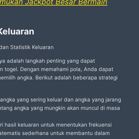
emukan Jackpot Besar Bermain
 Keluaran
nya adalah langkah penting yang dapat
n togel. Dengan memahami pola, Anda dapat
milih angka. Berikut adalah beberapa strategi
angka yang sering keluar dan angka yang jarang
ntang angka yang mungkin akan muncul di masa
ri hasil keluaran untuk menentukan frekuensi
atematis sederhana untuk membantu dalam