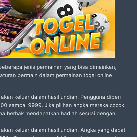
i beberapa jenis permainan yang bisa dimainkan,
ah aturan bermain dalam permainan togel online
akan keluar dalam hasil undian.
Pengguna diberi
00 sampai 9999. Jika pilihan angka mereka cocok
una berhak mendapatkan hadiah sesuai dengan
akan keluar dalam hasil undian.
Angka yang dapat