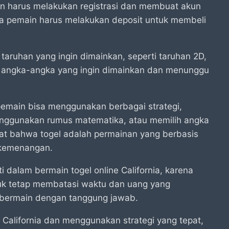
main harus melakukan registrasi dan membuat akun
ara pemain harus melakukan deposit untuk membeli
 taruhan yang ingin dimainkan, seperti taruhan 2D,
ih angka-angka yang ingin dimainkan dan menunggu
emain bisa menggunakan berbagai strategi,
menggunakan rumus matematika, atau memilih angka
gat bahwa togel adalah permainan yang berbasis
 kemenangan.
ti dalam bermain togel online California, karena
ntuk tetap membatasi waktu dan uang yang
u bermain dengan tanggung jawab.
California dan menggunakan strategi yang tepat,