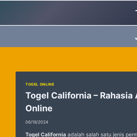
Skip
to
content
TOGEL ONLINE
Togel California – Rahasi
Online
06/19/2024
Togel California
adalah salah satu jenis perm