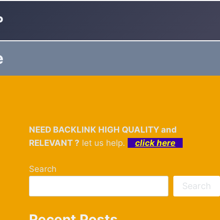
P
e
NEED BACKLINK HIGH QUALITY and
RELEVANT ?
let us help.
click here
Search
Search
Recent Posts