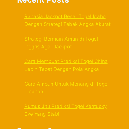
Rahasia Jackpot Besar Togel Idaho
Dengan Strategi Tebak Angka Akurat
Strategi Bermain Aman di Togel
Inggris Agar Jackpot
Cara Membuat Prediksi Togel China
Lebih Tepat Dengan Pola Angka
Cara Ampuh Untuk Menang di Togel
Libanon
Rumus Jitu Prediksi Togel Kentucky
Eve Yang Stabil