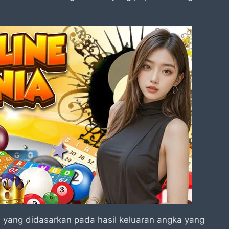
n yang didasarkan pada hasil keluaran angka yang