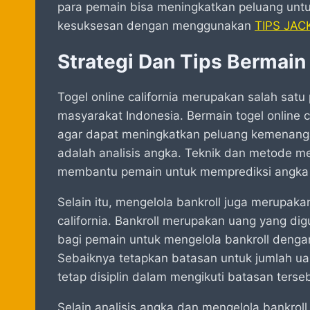
para pemain bisa meningkatkan peluang un
kesuksesan dengan menggunakan
TIPS JA
Strategi Dan Tips Bermain
Togel online california merupakan salah satu
masyarakat Indonesia. Bermain togel online c
agar dapat meningkatkan peluang kemenangan
adalah analisis angka. Teknik dan metode me
membantu pemain untuk memprediksi angka 
Selain itu, mengelola bankroll juga merupaka
california. Bankroll merupakan uang yang dig
bagi pemain untuk mengelola bankroll dengan
Sebaiknya tetapkan batasan untuk jumlah u
tetap disiplin dalam mengikuti batasan terse
Selain analisis angka dan mengelola bankrol