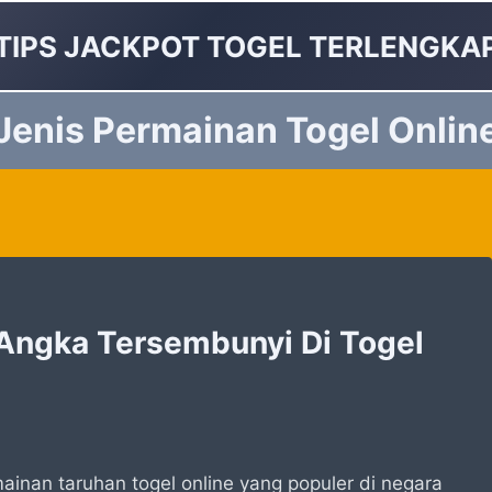
TIPS JACKPOT TOGEL TERLENGKA
Jenis Permainan Togel Onlin
a Angka Tersembunyi Di Togel
ainan taruhan togel online yang populer di negara