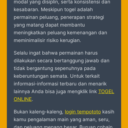
modal yang disiplin, serta konsistensi dan
kesabaran. Meskipun togel adalah
permainan peluang, penerapan strategi
yang matang dapat membantu
meningkatkan peluang kemenangan dan
meminimalisir risiko kerugian.
Selalu ingat bahwa permainan harus
dilakukan secara bertanggung jawab dan
tidak bergantung sepenuhnya pada
keberuntungan semata. Untuk terkait
informasi-informasi terbaru dan menarik
lainnya Anda bisa juga mengklik link
TOGEL
ONLINE
.
Bukan kaleng-kaleng,
login tempototo
kasih
kamu pengalaman main yang aman, seru,
dan peluang menang besar. Buruan cobain