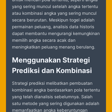
yang sering muncul setelah angka tertentu
atau kombinasi angka yang sering muncul
secara berurutan. Meskipun togel adalah
permainan peluang, analisis data historis
dapat membantu mengurangi kemungkinan
memilih angka secara acak dan
meningkatkan peluang menang berulang.
Menggunakan Strategi
Prediksi dan Kombinasi
Strategi prediksi melibatkan pembuatan
kombinasi angka berdasarkan pola tertentu
yang telah dianalisis sebelumnya. Salah
satu metode yang sering digunakan adalah
memanfaatkan angka keberuntungan