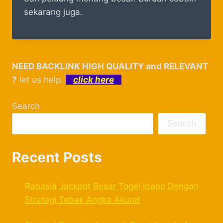
sekarang juga.
NEED BACKLINK HIGH QUALITY and RELEVANT
?
let us help.
click here
Search
Search
Recent Posts
Rahasia Jackpot Besar Togel Idaho Dengan
Strategi Tebak Angka Akurat