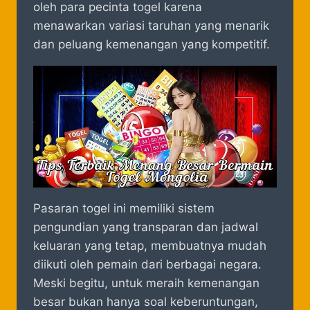
oleh para pecinta togel karena
menawarkan variasi taruhan yang menarik
dan peluang kemenangan yang kompetitif.
Pasaran togel ini memiliki sistem
pengundian yang transparan dan jadwal
keluaran yang tetap, membuatnya mudah
diikuti oleh pemain dari berbagai negara.
Meski begitu, untuk meraih kemenangan
besar bukan hanya soal keberuntungan,