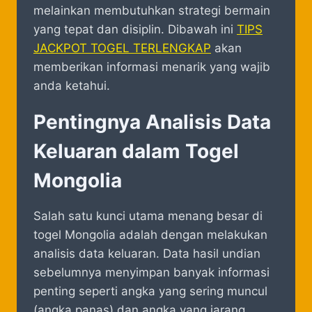
melainkan membutuhkan strategi bermain
yang tepat dan disiplin. Dibawah ini
TIPS
JACKPOT TOGEL TERLENGKAP
akan
memberikan informasi menarik yang wajib
anda ketahui.
Pentingnya Analisis Data
Keluaran dalam Togel
Mongolia
Salah satu kunci utama menang besar di
togel Mongolia adalah dengan melakukan
analisis data keluaran. Data hasil undian
sebelumnya menyimpan banyak informasi
penting seperti angka yang sering muncul
(angka panas) dan angka yang jarang