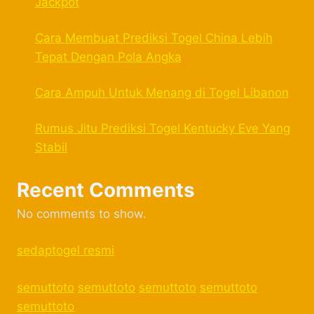
Jackpot
Cara Membuat Prediksi Togel China Lebih
Tepat Dengan Pola Angka
Cara Ampuh Untuk Menang di Togel Libanon
Rumus Jitu Prediksi Togel Kentucky Eve Yang
Stabil
Recent Comments
No comments to show.
sedaptogel resmi
semuttoto
semuttoto
semuttoto
semuttoto
semuttoto