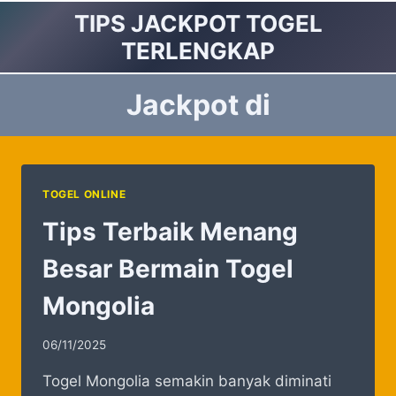
Skip
TIPS JACKPOT TOGEL
to
TERLENGKAP
content
Jackpot di
TOGEL ONLINE
Tips Terbaik Menang
Besar Bermain Togel
Mongolia
06/11/2025
Togel Mongolia semakin banyak diminati