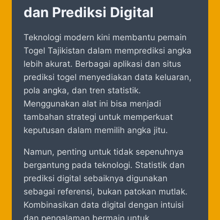
dan Prediksi Digital
Teknologi modern kini membantu pemain
Togel Tajikistan dalam memprediksi angka
lebih akurat. Berbagai aplikasi dan situs
prediksi togel menyediakan data keluaran,
pola angka, dan tren statistik.
Menggunakan alat ini bisa menjadi
tambahan strategi untuk memperkuat
keputusan dalam memilih angka jitu.
Namun, penting untuk tidak sepenuhnya
bergantung pada teknologi. Statistik dan
prediksi digital sebaiknya digunakan
sebagai referensi, bukan patokan mutlak.
Kombinasikan data digital dengan intuisi
dan pengalaman bermain untuk