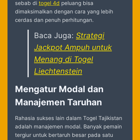
sebab di
togel 4d
peluang bisa
dimaksimalkan dengan cara yang lebih
cerdas dan penuh perhitungan.
Baca Juga:
Strategi
Jackpot Ampuh untuk
Menang di Togel
Liechtenstein
Mengatur Modal dan
Manajemen Taruhan
Rahasia sukses lain dalam Togel Tajikistan
adalah manajemen modal. Banyak pemain
tergiur untuk bertaruh besar pada satu