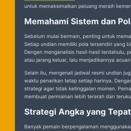
untuk memaksimalkan peluang meraih kemena
Memahami Sistem dan Pol
Sebelum mulai bermain, penting untuk memah
Setiap undian memiliki pola tersendiri yang b
Dengan menganalisis hasil-hasil terdahulu,
atau jarang keluar, lalu menjadikannya acua
Selain itu, mengenali jadwal resmi undian ju
waktu penarikan tetap setiap harinya. Denga
strategi agar tidak ketinggalan momen. Pem
membuat permainan lebih terarah dan teruku
Strategi Angka yang Tepat
Banyak pemain berpengalaman menggunakan