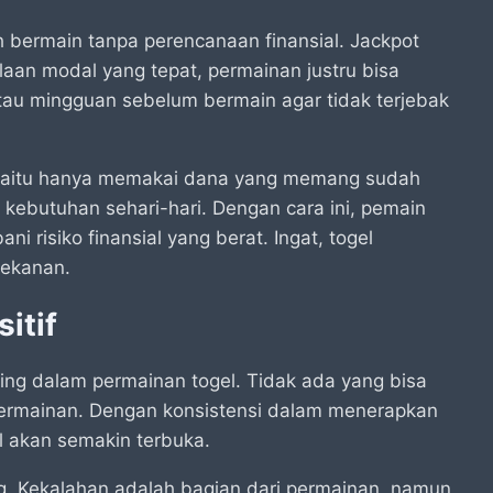
 bermain tanpa perencanaan finansial. Jackpot
an modal yang tepat, permainan justru bisa
atau mingguan sebelum bermain agar tidak terjebak
 yaitu hanya memakai dana yang memang sudah
kebutuhan sehari-hari. Dengan cara ini, pemain
i risiko finansial yang berat. Ingat, togel
tekanan.
itif
ing dalam permainan togel. Tidak ada yang bisa
permainan. Dengan konsistensi dalam menerapkan
al akan semakin terbuka.
ing. Kekalahan adalah bagian dari permainan, namun