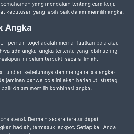
a, pemahaman yang mendalam tentang cara kerja
 keputusan yang lebih baik dalam memilih angka.
ik Angka
oleh pemain togel adalah memanfaatkan pola atau
ahwa ada angka-angka tertentu yang lebih sering
skipun ini belum terbukti secara ilmiah.
sil undian sebelumnya dan menganalisis angka-
 jaminan bahwa pola ini akan berlanjut, strategi
 baik dalam memilih kombinasi angka.
onsistensi. Bermain secara teratur dapat
an hadiah, termasuk jackpot. Setiap kali Anda