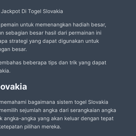
 pemain untuk memenangkan hadiah besar,
 sebagian besar hasil dari permainan ini
pa strategi yang dapat digunakan untuk
gan besar.
mbahas beberapa tips dan trik yang dapat
akia.
lovakia
 memahami bagaimana sistem togel Slovakia
 memilih sejumlah angka dari serangkaian angka
ak angka-angka yang akan keluar dengan tepat
tepatan pilihan mereka.