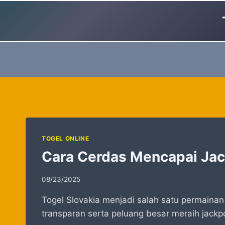
Skip
to
content
TOGEL ONLINE
Cara Cerdas Mencapai Jack
08/23/2025
Togel Slovakia menjadi salah satu permaina
transparan serta peluang besar meraih jackp