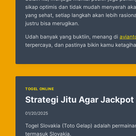
sikap optimis dan tidak mudah menyerah ak
yang sehat, setiap langkah akan lebih rasio
justru bisa merugikan.
Udah banyak yang buktiin, menang di
aviant
terpercaya, dan pastinya bikin kamu ketagiha
TOGEL ONLINE
Strategi Jitu Agar Jackpot
01/20/2025
Togel Slovakia (Toto Gelap) adalah permaina
termasuk Slovakia.