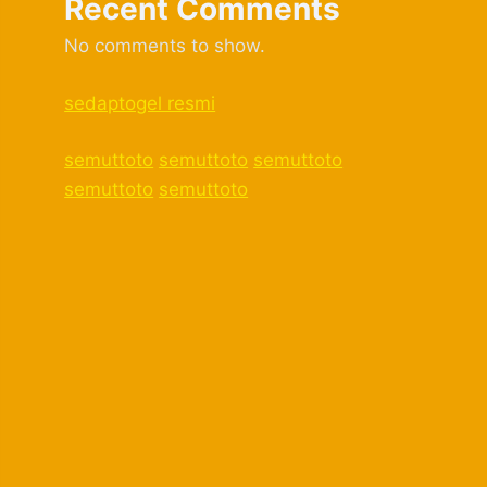
Recent Comments
No comments to show.
sedaptogel resmi
semuttoto
semuttoto
semuttoto
semuttoto
semuttoto