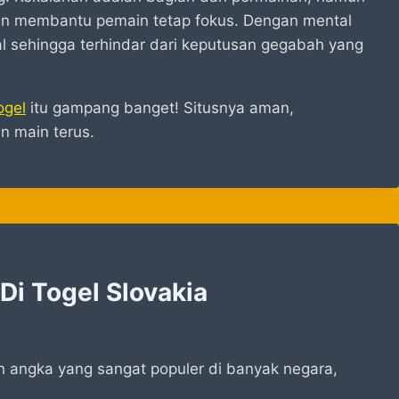
an membantu pemain tetap fokus. Dengan mental
nal sehingga terhindar dari keputusan gegabah yang
ogel
itu gampang banget! Situsnya aman,
n main terus.
 Di Togel Slovakia
n angka yang sangat populer di banyak negara,