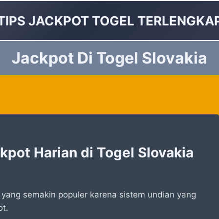
TIPS JACKPOT TOGEL TERLENGKA
Jackpot Di Togel Slovakia
pot Harian di Togel Slovakia
n yang semakin populer karena sistem undian yang
ot.