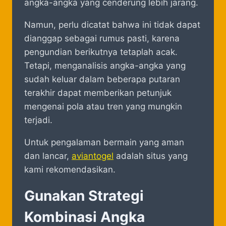
angka-angka yang cenderung lebih jarang.
Namun, perlu dicatat bahwa ini tidak dapat
dianggap sebagai rumus pasti, karena
pengundian berikutnya tetaplah acak.
Tetapi, menganalisis angka-angka yang
sudah keluar dalam beberapa putaran
terakhir dapat memberikan petunjuk
mengenai pola atau tren yang mungkin
terjadi.
Untuk pengalaman bermain yang aman
dan lancar,
aviantogel
adalah situs yang
kami rekomendasikan.
Gunakan Strategi
Kombinasi Angka