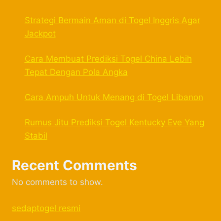
Strategi Bermain Aman di Togel Inggris Agar
Jackpot
Cara Membuat Prediksi Togel China Lebih
Tepat Dengan Pola Angka
Cara Ampuh Untuk Menang di Togel Libanon
Rumus Jitu Prediksi Togel Kentucky Eve Yang
Stabil
Recent Comments
No comments to show.
sedaptogel resmi