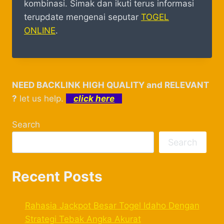
kombinasi. Simak dan ikuti terus informasi
terupdate mengenai seputar
TOGEL
ONLINE
.
NEED BACKLINK HIGH QUALITY and RELEVANT
?
let us help.
click here
Search
Search
Recent Posts
Rahasia Jackpot Besar Togel Idaho Dengan
Strategi Tebak Angka Akurat