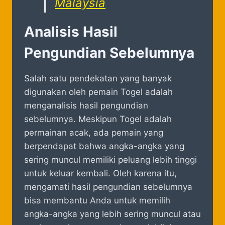
Malaysia
Analisis Hasil
Pengundian Sebelumnya
Salah satu pendekatan yang banyak
digunakan oleh pemain Togel adalah
menganalisis hasil pengundian
sebelumnya. Meskipun Togel adalah
permainan acak, ada pemain yang
berpendapat bahwa angka-angka yang
sering muncul memiliki peluang lebih tinggi
untuk keluar kembali. Oleh karena itu,
mengamati hasil pengundian sebelumnya
bisa membantu Anda untuk memilih
angka-angka yang lebih sering muncul atau