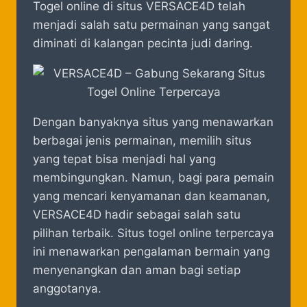
Togel online di situs VERSACE4D telah
menjadi salah satu permainan yang sangat
diminati di kalangan pecinta judi daring.
Dengan banyaknya situs yang menawarkan
berbagai jenis permainan, memilih situs
yang tepat bisa menjadi hal yang
membingungkan. Namun, bagi para pemain
yang mencari kenyamanan dan keamanan,
VERSACE4D hadir sebagai salah satu
pilihan terbaik. Situs togel online terpercaya
ini menawarkan pengalaman bermain yang
menyenangkan dan aman bagi setiap
anggotanya.