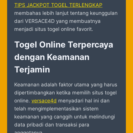
TIPS JACKPOT TOGEL TERLENGKAP
membahas lebih lanjut tentang keunggulan
dari VERSACE4D yang membuatnya
menjadi situs togel online favorit.
Togel Online Terpercaya
dengan Keamanan
Terjamin
Keamanan adalah faktor utama yang harus
dipertimbangkan ketika memilih situs togel
online.
versace4d
menyadari hal ini dan
telah mengimplementasikan sistem
keamanan yang canggih untuk melindungi
data pribadi dan transaksi para
anggotanya.