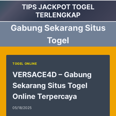
Skip
TIPS JACKPOT TOGEL
to
TERLENGKAP
content
Gabung Sekarang Situs
Togel
TOGEL ONLINE
VERSACE4D – Gabung
Sekarang Situs Togel
Online Terpercaya
05/18/2025