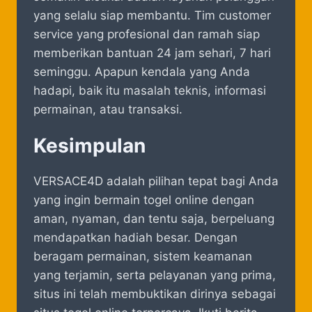
yang selalu siap membantu. Tim customer
service yang profesional dan ramah siap
memberikan bantuan 24 jam sehari, 7 hari
seminggu. Apapun kendala yang Anda
hadapi, baik itu masalah teknis, informasi
permainan, atau transaksi.
Kesimpulan
VERSACE4D adalah pilihan tepat bagi Anda
yang ingin bermain togel online dengan
aman, nyaman, dan tentu saja, berpeluang
mendapatkan hadiah besar. Dengan
beragam permainan, sistem keamanan
yang terjamin, serta pelayanan yang prima,
situs ini telah membuktikan dirinya sebagai