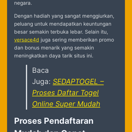
negara.
Dengan hadiah yang sangat menggiurkan,
peluang untuk mendapatkan keuntungan
besar semakin terbuka lebar. Selain itu,
versace4d
juga sering memberikan promo
dan bonus menarik yang semakin
meningkatkan daya tarik situs ini.
Baca
Juga:
SEDAPTOGEL –
Proses Daftar Togel
Online Super Mudah
Proses Pendaftaran