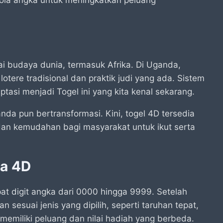
ola angka untuk meningkatkan peluang
ai budaya dunia, termasuk Afrika. Di Uganda,
lotere tradisional dan praktik judi yang ada. Sistem
tasi menjadi Togel ini yang kita kenal sekarang.
nda pun bertransformasi. Kini, togel 4D tersedia
 dan kemudahan bagi masyarakat untuk ikut serta
da 4D
at digit angka dari 0000 hingga 9999. Setelah
esuai jenis yang dipilih, seperti taruhan tepat,
n memiliki peluang dan nilai hadiah yang berbeda.