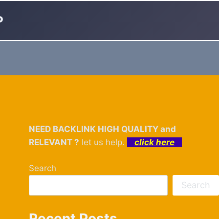
P
NEED BACKLINK HIGH QUALITY and
RELEVANT ?
let us help.
click here
Search
Search
Recent Posts