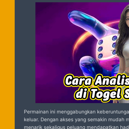
Permainan ini menggabungkan keberuntunga
keluar. Dengan akses yang semakin mudah mel
menarik sekaligus peluang mendapatkan had