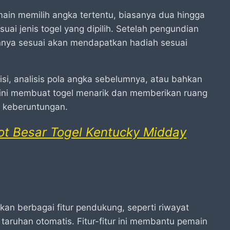
in memilih angka tertentu, biasanya dua hingga
ai jenis togel yang dipilih. Setelah pengundian
nnya sesuai akan mendapatkan hadiah sesuai
isi, analisis pola angka sebelumnya, atau bahkan
e ini membuat togel menarik dan memberikan ruang
a keberuntungan.
ot Besar Togel Kentucky Midday
an berbagai fitur pendukung, seperti riwayat
m taruhan otomatis. Fitur-fitur ini membantu pemain