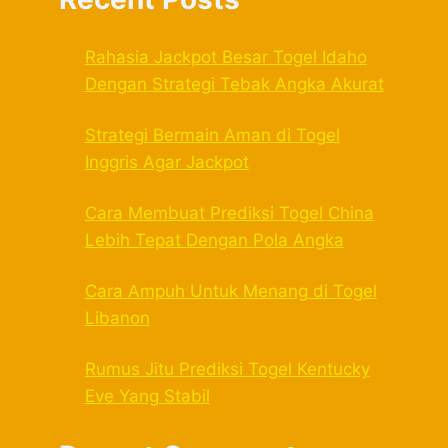
Rahasia Jackpot Besar Togel Idaho
Dengan Strategi Tebak Angka Akurat
Strategi Bermain Aman di Togel
Inggris Agar Jackpot
Cara Membuat Prediksi Togel China
Lebih Tepat Dengan Pola Angka
Cara Ampuh Untuk Menang di Togel
Libanon
Rumus Jitu Prediksi Togel Kentucky
Eve Yang Stabil