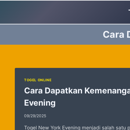
Skip
to
content
Cara 
TOGEL ONLINE
Cara Dapatkan Kemenanga
Evening
09/29/2025
Togel New York Evening menjadi salah satu 