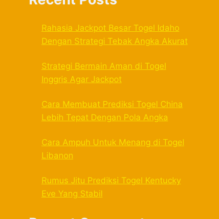
Rahasia Jackpot Besar Togel Idaho
Dengan Strategi Tebak Angka Akurat
Strategi Bermain Aman di Togel
Inggris Agar Jackpot
Cara Membuat Prediksi Togel China
Lebih Tepat Dengan Pola Angka
Cara Ampuh Untuk Menang di Togel
Libanon
Rumus Jitu Prediksi Togel Kentucky
Eve Yang Stabil