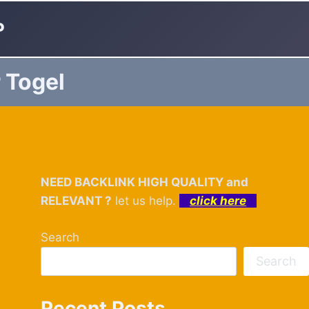
P
 Togel
NEED BACKLINK HIGH QUALITY and
RELEVANT ?
let us help.
click here
Search
Search
Recent Posts