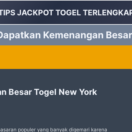
TIPS JACKPOT TOGEL TERLENGKA
Dapatkan Kemenangan Besar
n Besar Togel New York
pasaran populer yang banyak digemari karena