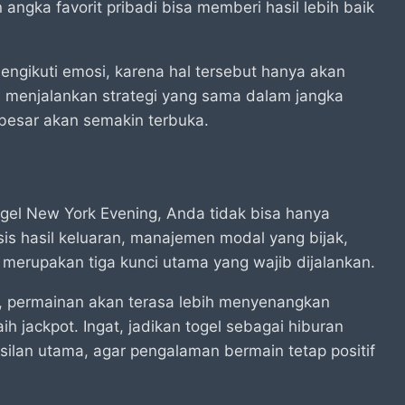
n angka favorit pribadi bisa memberi hasil lebih baik
ngikuti emosi, karena hal tersebut hanya akan
n menjalankan strategi yang sama dalam jangka
besar akan semakin terbuka.
el New York Evening, Anda tidak bisa hanya
s hasil keluaran, manajemen modal yang bijak,
 merupakan tiga kunci utama yang wajib dijalankan.
n, permainan akan terasa lebih menyenangkan
 jackpot. Ingat, jadikan togel sebagai hiburan
lan utama, agar pengalaman bermain tetap positif