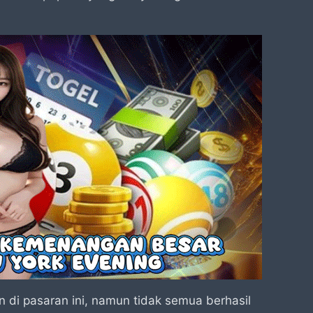
 di pasaran ini, namun tidak semua berhasil