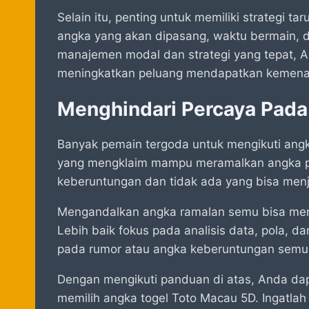
Selain itu, penting untuk memiliki strategi 
angka yang akan dipasang, waktu bermain, d
manajemen modal dan strategi yang tepat,
meningkatkan peluang mendapatkan kemenan
Menghindari Percaya Pad
Banyak pemain tergoda untuk mengikuti angk
yang mengklaim mampu meramalkan angka pas
keberuntungan dan tidak ada yang bisa menj
Mengandalkan angka ramalan semu bisa me
Lebih baik fokus pada analisis data, pola, d
pada rumor atau angka keberuntungan semu 
Dengan mengikuti panduan di atas, Anda da
memilih angka togel Toto Macau 5D. Ingatlah