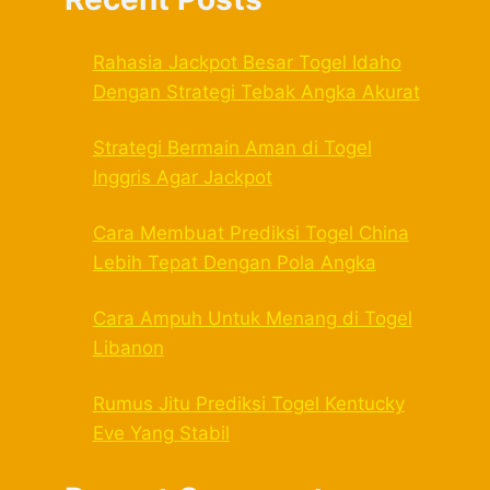
Rahasia Jackpot Besar Togel Idaho
Dengan Strategi Tebak Angka Akurat
Strategi Bermain Aman di Togel
Inggris Agar Jackpot
Cara Membuat Prediksi Togel China
Lebih Tepat Dengan Pola Angka
Cara Ampuh Untuk Menang di Togel
Libanon
Rumus Jitu Prediksi Togel Kentucky
Eve Yang Stabil