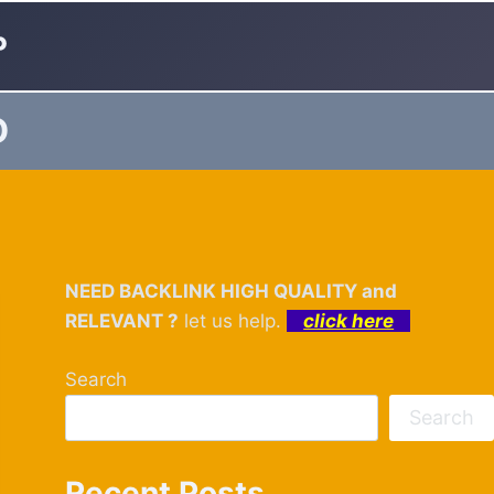
P
D
NEED BACKLINK HIGH QUALITY and
RELEVANT ?
let us help.
click here
Search
Search
Recent Posts