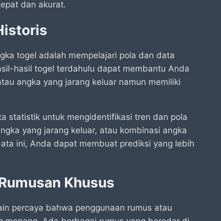
epat dan akurat.
istoris
gka togel adalah mempelajari pola dan data
hasil-hasil togel terdahulu dapat membantu Anda
atau angka yang jarang keluar namun memiliki
statistik untuk mengidentifikasi tren dan pola
angka yang jarang keluar, atau kombinasi angka
ta ini, Anda dapat membuat prediksi yang lebih
Rumusan Khusus
main percaya bahwa penggunaan rumus atau
g menang. Ada berbagai rumus yang beredar di