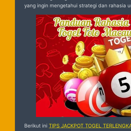
yang ingin mengetahui strategi dan rahasia 
Berikut ini
TIPS JACKPOT TOGEL TERLENGK