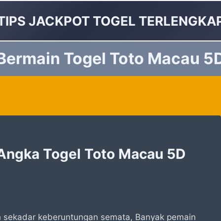
TIPS JACKPOT TOGEL TERLENGKA
Bermain Togel Toto Macau 5
Angka Togel Toto Macau 5D
h sekadar keberuntungan semata, Banyak pemain