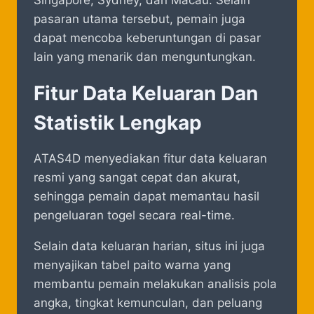
pasaran utama tersebut, pemain juga
dapat mencoba keberuntungan di pasar
lain yang menarik dan menguntungkan.
Fitur Data Keluaran Dan
Statistik Lengkap
ATAS4D menyediakan fitur data keluaran
resmi yang sangat cepat dan akurat,
sehingga pemain dapat memantau hasil
pengeluaran togel secara real-time.
Selain data keluaran harian, situs ini juga
menyajikan tabel paito warna yang
membantu pemain melakukan analisis pola
angka, tingkat kemunculan, dan peluang