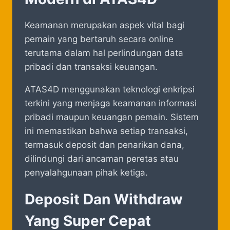
Keamanan merupakan aspek vital bagi
pemain yang bertaruh secara online
terutama dalam hal perlindungan data
pribadi dan transaksi keuangan.
ATAS4D menggunakan teknologi enkripsi
terkini yang menjaga keamanan informasi
pribadi maupun keuangan pemain. Sistem
ini memastikan bahwa setiap transaksi,
termasuk deposit dan penarikan dana,
dilindungi dari ancaman peretas atau
penyalahgunaan pihak ketiga.
Deposit Dan Withdraw
Yang Super Cepat