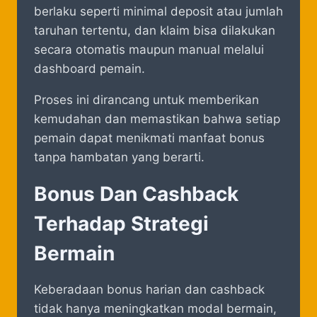
berlaku seperti minimal deposit atau jumlah
taruhan tertentu, dan klaim bisa dilakukan
secara otomatis maupun manual melalui
dashboard pemain.
Proses ini dirancang untuk memberikan
kemudahan dan memastikan bahwa setiap
pemain dapat menikmati manfaat bonus
tanpa hambatan yang berarti.
Bonus Dan Cashback
Terhadap Strategi
Bermain
Keberadaan bonus harian dan cashback
tidak hanya meningkatkan modal bermain,