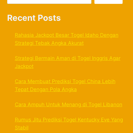
Recent Posts
Rahasia Jackpot Besar Togel Idaho Dengan
Strategi Tebak Angka Akurat
Strategi Bermain Aman di Togel Inggris Agar
Jackpot
Cara Membuat Prediksi Togel China Lebih
Tepat Dengan Pola Angka
Cara Ampuh Untuk Menang di Togel Libanon
Rumus Jitu Prediksi Togel Kentucky Eve Yang
Stabil