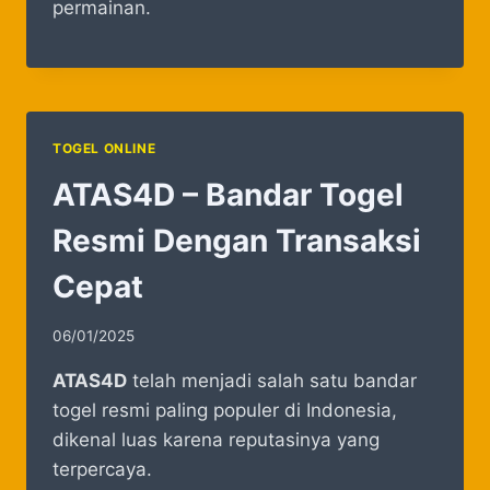
permainan.
TOGEL ONLINE
ATAS4D – Bandar Togel
Resmi Dengan Transaksi
Cepat
06/01/2025
ATAS4D
telah menjadi salah satu bandar
togel resmi paling populer di Indonesia,
dikenal luas karena reputasinya yang
terpercaya.