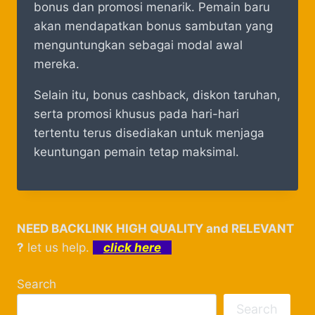
bonus dan promosi menarik. Pemain baru
akan mendapatkan bonus sambutan yang
menguntungkan sebagai modal awal
mereka.
Selain itu, bonus cashback, diskon taruhan,
serta promosi khusus pada hari-hari
tertentu terus disediakan untuk menjaga
keuntungan pemain tetap maksimal.
NEED BACKLINK HIGH QUALITY and RELEVANT
?
let us help.
click here
Search
Search