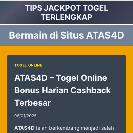
Skip
TIPS JACKPOT TOGEL
to
TERLENGKAP
content
Bermain di Situs ATAS4D
TOGEL ONLINE
ATAS4D – Togel Online
Bonus Harian Cashback
Terbesar
06/01/2025
ATAS4D
telah berkembang menjadi salah