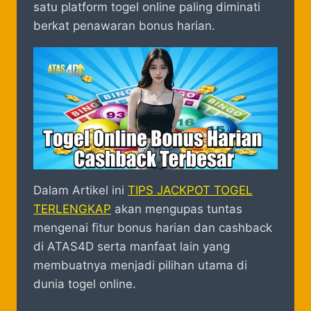
satu platform togel online paling diminati
berkat penawaran bonus harian.
Dalam Artikel ini
TIPS JACKPOT TOGEL
TERLENGKAP
akan mengupas tuntas
mengenai fitur bonus harian dan cashback
di ATAS4D serta manfaat lain yang
membuatnya menjadi pilihan utama di
dunia togel online.