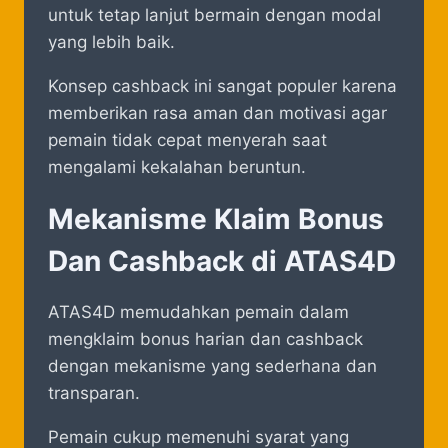
untuk tetap lanjut bermain dengan modal
yang lebih baik.
Konsep cashback ini sangat populer karena
memberikan rasa aman dan motivasi agar
pemain tidak cepat menyerah saat
mengalami kekalahan beruntun.
Mekanisme Klaim Bonus
Dan Cashback di ATAS4D
ATAS4D memudahkan pemain dalam
mengklaim bonus harian dan cashback
dengan mekanisme yang sederhana dan
transparan.
Pemain cukup memenuhi syarat yang