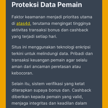
Proteksi Data Pemain
Faktor keamanan menjadi prioritas utama
di
atas4d
, terutama mengingat tingginya
aktivitas transaksi bonus dan cashback
yang terjadi setiap hari.
Situs ini menggunakan teknologi enkripsi
terkini untuk melindungi data. Pribadi dan
transaksi keuangan pemain agar selalu
aman dari ancaman peretasan atau
kebocoran.
Selain itu, sistem verifikasi yang ketat
diterapkan supaya bonus dan. Cashback
diberikan kepada pemain yang valid,
menjaga integritas dan keadilan dalam