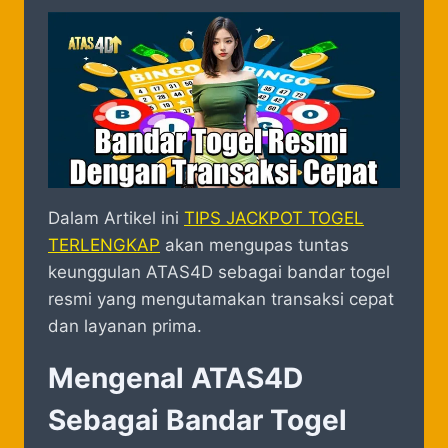
Dalam Artikel ini
TIPS JACKPOT TOGEL
TERLENGKAP
akan mengupas tuntas
keunggulan ATAS4D sebagai bandar togel
resmi yang mengutamakan transaksi cepat
dan layanan prima.
Mengenal ATAS4D
Sebagai Bandar Togel