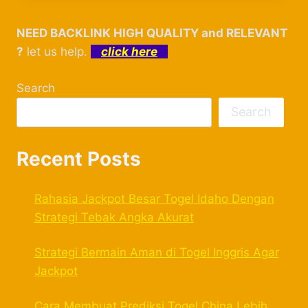
NEED BACKLINK HIGH QUALITY and RELEVANT
?
let us help.
click here
Search
Search
Recent Posts
Rahasia Jackpot Besar Togel Idaho Dengan
Strategi Tebak Angka Akurat
Strategi Bermain Aman di Togel Inggris Agar
Jackpot
Cara Membuat Prediksi Togel China Lebih