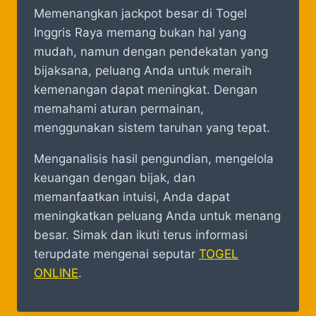
Memenangkan jackpot besar di Togel
Inggris Raya memang bukan hal yang
mudah, namun dengan pendekatan yang
bijaksana, peluang Anda untuk meraih
kemenangan dapat meningkat. Dengan
memahami aturan permainan,
menggunakan sistem taruhan yang tepat.
Menganalisis hasil pengundian, mengelola
keuangan dengan bijak, dan
memanfaatkan intuisi, Anda dapat
meningkatkan peluang Anda untuk menang
besar. Simak dan ikuti terus informasi
terupdate mengenai seputar
TOGEL
ONLINE
.