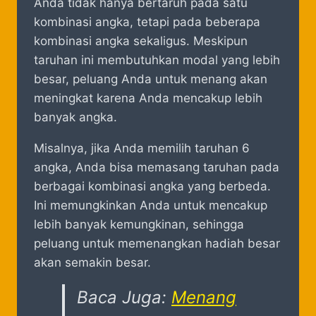
Anda tidak hanya bertaruh pada satu
kombinasi angka, tetapi pada beberapa
kombinasi angka sekaligus. Meskipun
taruhan ini membutuhkan modal yang lebih
besar, peluang Anda untuk menang akan
meningkat karena Anda mencakup lebih
banyak angka.
Misalnya, jika Anda memilih taruhan 6
angka, Anda bisa memasang taruhan pada
berbagai kombinasi angka yang berbeda.
Ini memungkinkan Anda untuk mencakup
lebih banyak kemungkinan, sehingga
peluang untuk memenangkan hadiah besar
akan semakin besar.
Baca Juga:
Menang