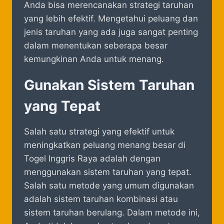
Anda bisa merencanakan strategi taruhan
yang lebih efektif. Mengetahui peluang dan
jenis taruhan yang ada juga sangat penting
dalam menentukan seberapa besar
kemungkinan Anda untuk menang.
Gunakan Sistem Taruhan
yang Tepat
Salah satu strategi yang efektif untuk
meningkatkan peluang menang besar di
Togel Inggris Raya adalah dengan
menggunakan sistem taruhan yang tepat.
Salah satu metode yang umum digunakan
adalah sistem taruhan kombinasi atau
sistem taruhan berulang. Dalam metode ini,