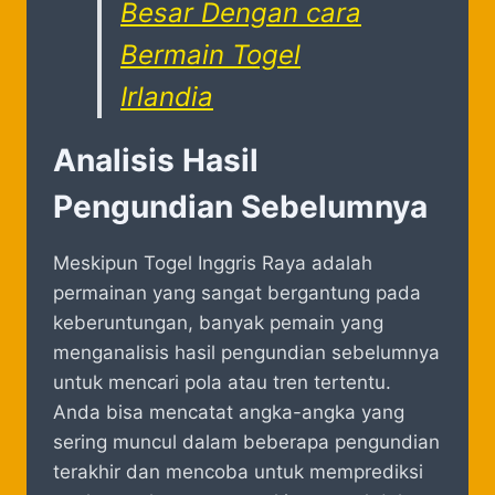
Besar Dengan cara
Bermain Togel
Irlandia
Analisis Hasil
Pengundian Sebelumnya
Meskipun Togel Inggris Raya adalah
permainan yang sangat bergantung pada
keberuntungan, banyak pemain yang
menganalisis hasil pengundian sebelumnya
untuk mencari pola atau tren tertentu.
Anda bisa mencatat angka-angka yang
sering muncul dalam beberapa pengundian
terakhir dan mencoba untuk memprediksi