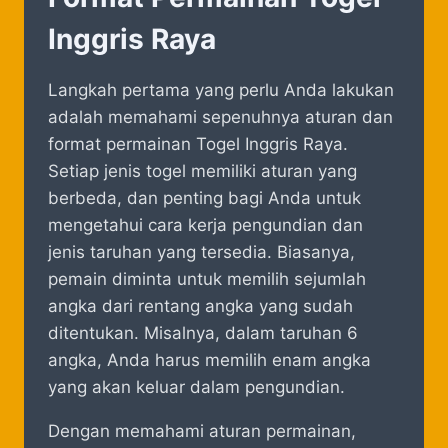
Inggris Raya
Langkah pertama yang perlu Anda lakukan
adalah memahami sepenuhnya aturan dan
format permainan Togel Inggris Raya.
Setiap jenis togel memiliki aturan yang
berbeda, dan penting bagi Anda untuk
mengetahui cara kerja pengundian dan
jenis taruhan yang tersedia. Biasanya,
pemain diminta untuk memilih sejumlah
angka dari rentang angka yang sudah
ditentukan. Misalnya, dalam taruhan 6
angka, Anda harus memilih enam angka
yang akan keluar dalam pengundian.
Dengan memahami aturan permainan,