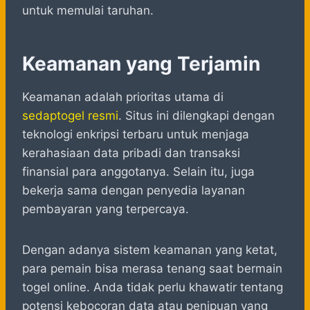
untuk memulai taruhan.
Keamanan yang Terjamin
Keamanan adalah prioritas utama di
sedaptogel resmi
. Situs ini dilengkapi dengan
teknologi enkripsi terbaru untuk menjaga
kerahasiaan data pribadi dan transaksi
finansial para anggotanya. Selain itu, juga
bekerja sama dengan penyedia layanan
pembayaran yang terpercaya.
Dengan adanya sistem keamanan yang ketat,
para pemain bisa merasa tenang saat bermain
togel online. Anda tidak perlu khawatir tentang
potensi kebocoran data atau penipuan yang