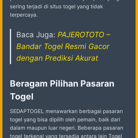
sering terjadi di situs togel yang tidak
terpercaya.
Baca Juga:
PAJEROTOTO –
Bandar Togel Resmi Gacor
dengan Prediksi Akurat
Beragam Pilihan Pasaran
Togel
SEDAPTOGEL menawarkan berbagai pasaran
togel yang bisa dipilih oleh pemain, baik dari
dalam maupun luar negeri. Beberapa pasaran
togel terkenal yang tersedia antara lain Togel