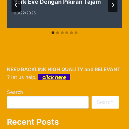
York Eve Dengan Pikiran Tajam
08/22/2025
NEED BACKLINK HIGH QUALITY and RELEVANT
?
let us help.
click here
Search
Search
Recent Posts