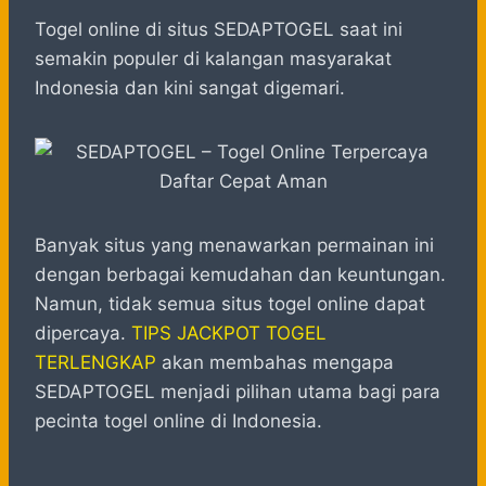
h
a
e
e
k
i
a
c
s
l
y
n
Togel online di situs SEDAPTOGEL saat ini
t
e
s
e
p
e
semakin populer di kalangan masyarakat
s
b
e
g
e
Indonesia dan kini sangat digemari.
A
o
n
r
p
o
g
a
p
k
e
m
r
Banyak situs yang menawarkan permainan ini
dengan berbagai kemudahan dan keuntungan.
Namun, tidak semua situs togel online dapat
dipercaya.
TIPS JACKPOT TOGEL
TERLENGKAP
akan membahas mengapa
SEDAPTOGEL menjadi pilihan utama bagi para
pecinta togel online di Indonesia.