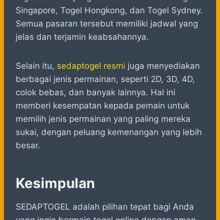
Singapore, Togel Hongkong, dan Togel Sydney.
Semua pasaran tersebut memiliki jadwal yang
jelas dan terjamin keabsahannya.
Selain itu,
sedaptogel resmi
juga menyediakan
berbagai jenis permainan, seperti 2D, 3D, 4D,
colok bebas, dan banyak lainnya. Hal ini
memberi kesempatan kepada pemain untuk
memilih jenis permainan yang paling mereka
sukai, dengan peluang kemenangan yang lebih
besar.
Kesimpulan
SEDAPTOGEL adalah pilihan tepat bagi Anda