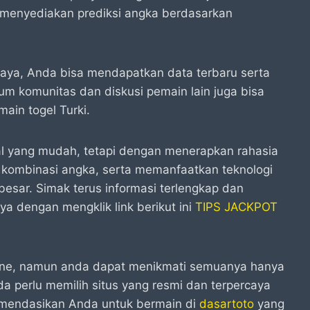
g menyediakan prediksi angka berdasarkan
caya, Anda bisa mendapatkan data terbaru serta
orum komunitas dan diskusi pemain lain juga bisa
in togel Turki.
al yang mudah, tetapi dengan menerapkan rahasia
i kombinasi angka, serta memanfaatkan teknologi
besar. Simak terus informasi terlengkap dan
ya dengan mengklik link berikut ini
TIPS JACKPOT
nline, namun anda dapat menikmati semuanya hanya
da perlu memilih situs yang resmi dan terpercaya
komendasikan Anda untuk bermain di
dasartoto
yang