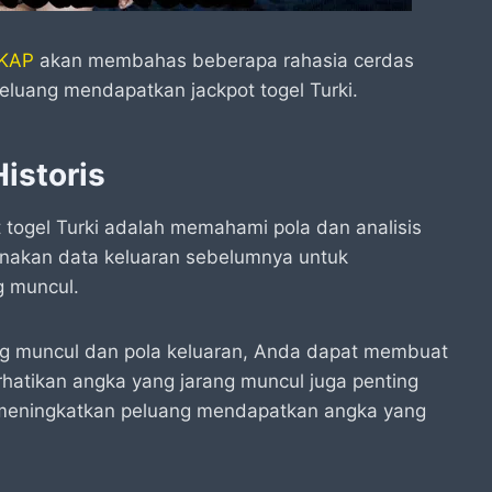
GKAP
akan membahas beberapa rahasia cerdas
uang mendapatkan jackpot togel Turki.
istoris
 togel Turki adalah memahami pola dan analisis
unakan data keluaran sebelumnya untuk
g muncul.
g muncul dan pola keluaran, Anda dapat membuat
erhatikan angka yang jarang muncul juga penting
n meningkatkan peluang mendapatkan angka yang