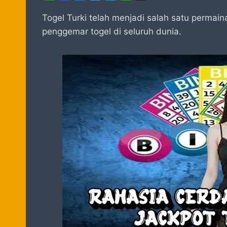
h
a
e
e
k
i
a
c
s
l
y
n
Togel Turki telah menjadi salah satu permain
t
e
s
e
p
e
penggemar togel di seluruh dunia.
s
b
e
g
e
A
o
n
r
p
o
g
a
p
k
e
m
r