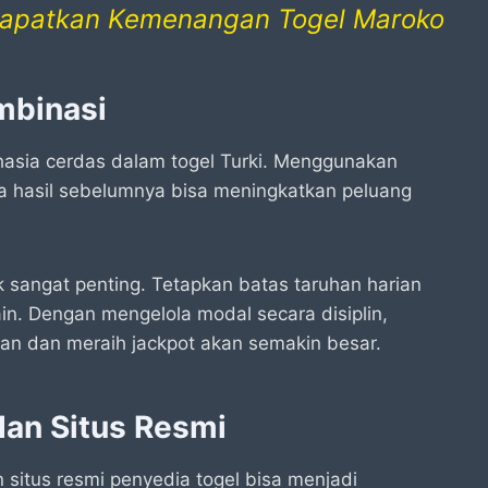
dapatkan Kemenangan Togel Maroko
mbinasi
hasia cerdas dalam togel Turki. Menggunakan
a hasil sebelumnya bisa meningkatkan peluang
sangat penting. Tetapkan batas taruhan harian
in. Dengan mengelola modal secara disiplin,
an dan meraih jackpot akan semakin besar.
an Situs Resmi
n situs resmi penyedia togel bisa menjadi