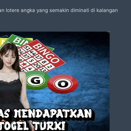
an lotere angka yang semakin diminati di kalangan