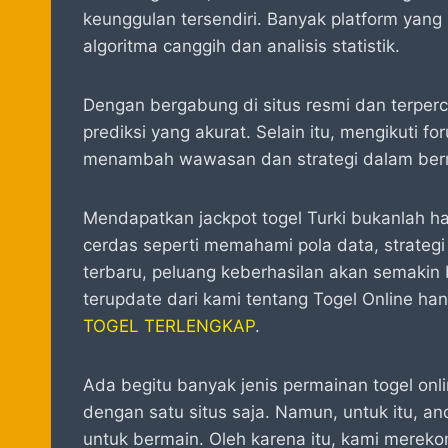
keunggulan tersendiri. Banyak platform yan
algoritma canggih dan analisis statistik.
Dengan bergabung di situs resmi dan terper
prediksi yang akurat. Selain itu, mengikuti f
menambah wawasan dan strategi dalam berma
Mendapatkan jackpot togel Turki bukanlah h
cerdas seperti memahami pola data, strateg
terbaru, peluang keberhasilan akan semakin 
terupdate dari kami tentang Togel Online han
TOGEL TERLENGKAP
.
Ada begitu banyak jenis permainan togel o
dengan satu situs saja. Namun, untuk itu, an
untuk bermain. Oleh karena itu, kami mere