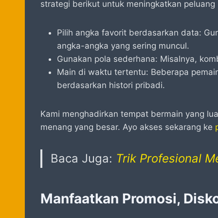
strategi berikut untuk meningkatkan peluan
Pilih angka favorit berdasarkan data: G
angka-angka yang sering muncul.
Gunakan pola sederhana: Misalnya, kombi
Main di waktu tertentu: Beberapa pemain 
berdasarkan histori pribadi.
Kami menghadirkan tempat bermain yang lua
menang yang besar. Ayo akses sekarang ke
Baca Juga:
Trik Profesional 
Manfaatkan Promosi, Disk