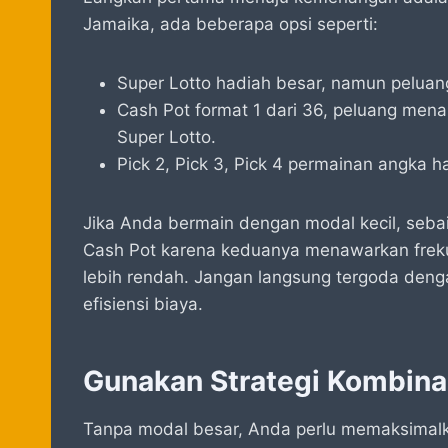
Jamaika, ada beberapa opsi seperti:
Super Lotto hadiah besar, namun peluang
Cash Pot format 1 dari 36, peluang mena
Super Lotto.
Pick 2, Pick 3, Pick 4 permainan angka ha
Jika Anda bermain dengan modal kecil, sebai
Cash Pot karena keduanya menawarkan frekue
lebih rendah. Jangan langsung tergoda deng
efisiensi biaya.
Gunakan Strategi Kombinas
Tanpa modal besar, Anda perlu memaksimalk