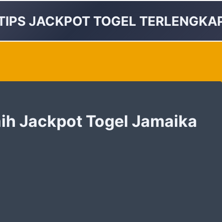
TIPS JACKPOT TOGEL TERLENGKA
h Jackpot Togel Jamaika