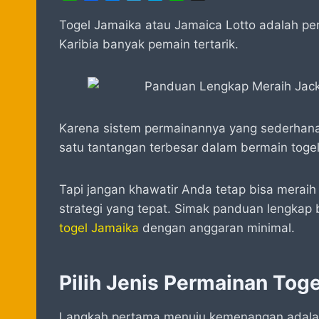
h
a
e
e
k
i
a
c
s
l
y
n
Togel Jamaika atau Jamaica Lotto adalah pe
t
e
s
e
p
e
Karibia banyak pemain tertarik.
s
b
e
g
e
A
o
n
r
p
o
g
a
p
k
e
m
r
Karena sistem permainannya yang sederhan
satu tantangan terbesar dalam bermain toge
Tapi jangan khawatir Anda tetap bisa meraih 
strategi yang tepat. Simak panduan lengkap 
togel Jamaika
dengan anggaran minimal.
Pilih Jenis Permainan Tog
Langkah pertama menuju kemenangan adalah m