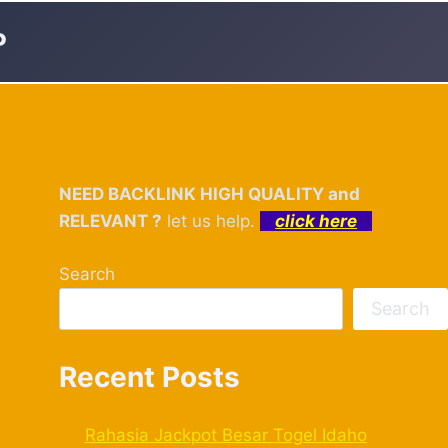
P
NEED BACKLINK HIGH QUALITY and
RELEVANT ?
let us help.
click here
Search
Search
Recent Posts
Rahasia Jackpot Besar Togel Idaho