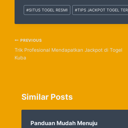
Post
#
SITUS TOGEL RESMI
#
TIPS JACKPOT TOGEL TE
Tags:
Post
PREVIOUS
Trik Profesional Mendapatkan Jackpot di Togel
navigation
Kuba
Similar Posts
Panduan Mudah Menuju