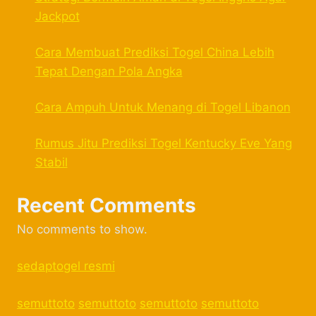
Jackpot
Cara Membuat Prediksi Togel China Lebih
Tepat Dengan Pola Angka
Cara Ampuh Untuk Menang di Togel Libanon
Rumus Jitu Prediksi Togel Kentucky Eve Yang
Stabil
Recent Comments
No comments to show.
sedaptogel resmi
semuttoto
semuttoto
semuttoto
semuttoto