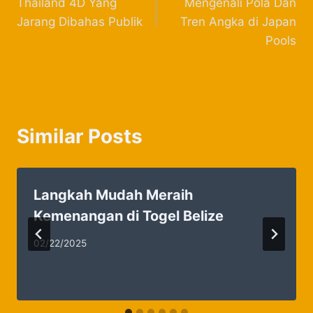
Thailand 4D Yang
Mengenali Pola Dan
Jarang Dibahas Publik
Tren Angka di Japan
Pools
Similar Posts
Langkah Mudah Meraih
Kemenangan di Togel Belize
02/22/2025