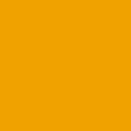
Tips Bermain Togel Pakistan