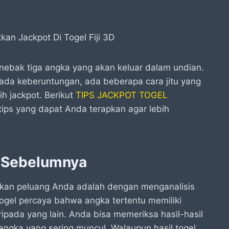
ebak tiga angka yang akan keluar dalam undian.
ada keberuntungan, ada beberapa cara jitu yang
h jackpot. Berikut
TIPS JACKPOT TOGEL
ps yang dapat Anda terapkan agar lebih
n Sebelumnya
atkan peluang Anda adalah dengan menganalisis
ogel percaya bahwa angka tertentu memiliki
ipada yang lain. Anda bisa memeriksa hasil-hasil
angka yang sering muncul. Walaupun hasil togel