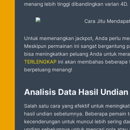
t
e
s
e
p
e
menang lebih tinggi dibandingkan varian 4D.
s
b
e
g
e
A
o
n
r
p
o
g
a
p
k
e
m
r
Untuk memenangkan jackpot, Anda perlu men
Meskipun permainan ini sangat bergantung p
bisa meningkatkan peluang Anda untuk merai
TERLENGKAP
ini akan membahas beberapa ti
berpeluang menang!
Analisis Data Hasil Undia
Salah satu cara yang efektif untuk meningk
hasil undian sebelumnya. Beberapa pemain t
kecenderungan untuk muncul lebih sering dar
undian sebelumnya untuk mencari pola atau 