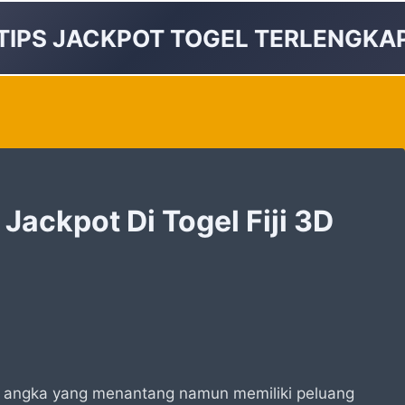
TIPS JACKPOT TOGEL TERLENGKA
Jackpot Di Togel Fiji 3D
ga angka yang menantang namun memiliki peluang