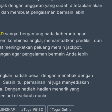
 bijak dengan anggaran yang sudah ditetapkan akan
 dan membuat pengalaman bermain lebih
3D
sangat bergantung pada keberuntungan,
tem kombinasi angka, memanfaatkan prediksi, dan
t meningkatkan peluang meraih jackpot.
ungan agar pengalaman bermain Anda lebih
angkan hadiah besar dengan menebak dengan
 Selain itu, permainan ini juga menyediakan
a. Dengan hadiah-hadiah menarik yang
enjudi di seluruh dunia.
RLENGKAP
#
Togel Fiji 3D
#
Togel Online