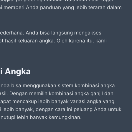
i ini memberi Anda panduan yang lebih terarah dalam
sederhana. Anda bisa langsung mengakses
at hasil keluaran angka. Oleh karena itu, kami
i Angka
Anda bisa menggunakan sistem kombinasi angka
sil. Dengan memilih kombinasi angka ganjil dan
dapat mencakup lebih banyak variasi angka yang
 lebih banyak, dengan cara ini peluang Anda untuk
nutupi lebih banyak kemungkinan.