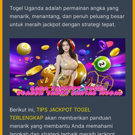
h
a
e
e
k
i
a
c
s
l
y
n
Togel Uganda adalah permainan angka yang
t
e
s
e
p
e
menarik, menantang, dan penuh peluang besar
s
b
e
g
e
untuk meraih jackpot dengan strategi tepat.
A
o
n
r
p
o
g
a
p
k
e
m
r
Berikut ini,
TIPS JACKPOT TOGEL
TERLENGKAP
akan memberikan panduan
menarik yang membantu Anda memahami
langkah dan strategi terbaik meraih jackpot