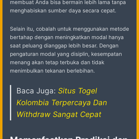
membuat Anda bisa bermain lebih lama tanpa
menghabiskan sumber daya secara cepat.
Selain itu, cobalah untuk menggunakan metode
bertahap dengan meningkatkan modal hanya
saat peluang dianggap lebih besar. Dengan
pengaturan modal yang disiplin, kesempatan
menang akan tetap terbuka dan tidak
menimbulkan tekanan berlebihan.
Baca Juga:
Situs Togel
Kolombia Terpercaya Dan
Withdraw Sangat Cepat